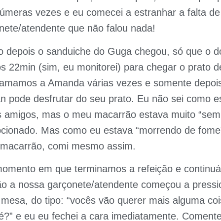
úmeras vezes e eu comecei a estranhar a falta de
nete/atendente que não falou nada!
 depois o sanduiche do Guga chegou, só que o d
s 22min (sim, eu monitorei) para chegar o prato d
hamamos a Amanda várias vezes e somente depoi
n pode desfrutar do seu prato. Eu não sei como e
 amigos, mas o meu macarrão estava muito “sem 
pcionado. Mas como eu estava “morrendo de fome
r macarrão, comi mesmo assim.
 momento em que terminamos a refeição e continu
ão a nossa garçonete/atendente começou a pressi
a mesa, do tipo: “vocês vão querer mais alguma coi
é?” e eu eu fechei a cara imediatamente. Coment