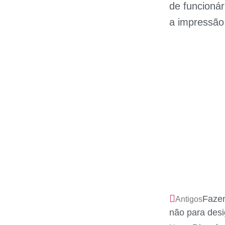
de funcioná
a impressão
Fazem
Antigos
não para des