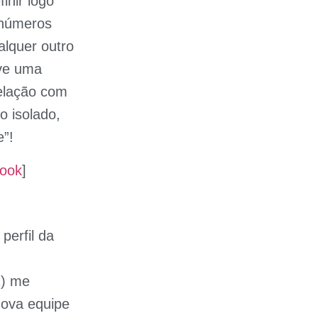
inir logo
inúmeros
alquer outro
ive uma
relação com
 isolado,
e”!
book
]
perfil da
1) me
nova equipe