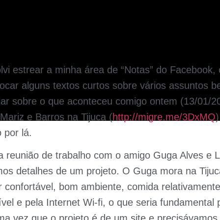
lvi estrear a minha área de “Notas” do Facebook,
ocar alguns textos curtos sobre vários assuntos be
alar sobre o que aconteceu comigo ontem (13/01/2
ariz e Barros na Tijuca (
http://migre.me/3DxMQ
)
 por lá.
a reunião de trabalho com o amigo Guga Alves e 
mos detalhes de um projeto. O Guga mora na Tijuc
r confortável, bom ambiente, comida relativament
vel e pela Internet Wi-fi, o que seria fundamental
ma vez que o projeto é de um site e precisávamo