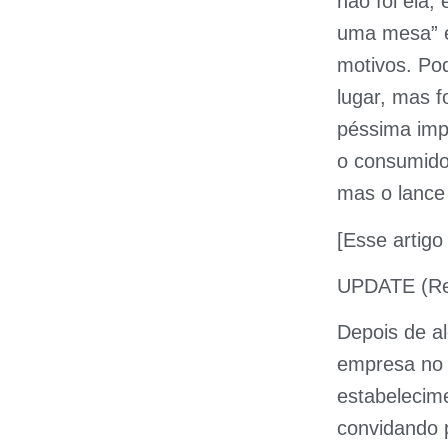
não foi ela,
uma mesa” é
motivos. Po
lugar, mas f
péssima imp
o consumido
mas o lance
[Esse artigo
UPDATE (Res
Depois de al
empresa no T
estabelecim
convidando 