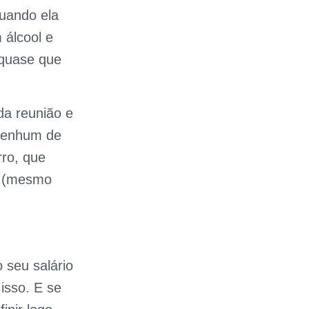
quando ela
 álcool e
 quase que
a reunião e
 Nenhum de
ro, que
a (mesmo
 seu salário
isso. E se