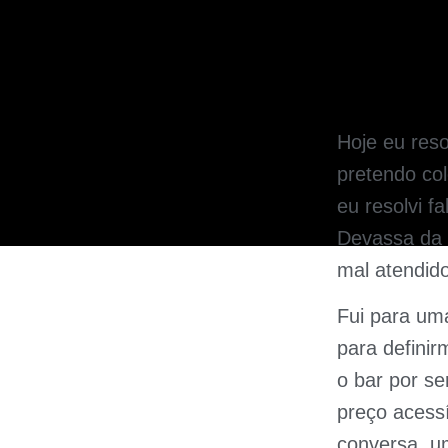
Hoje eu reso
pretendo col
eu resolvi f
Devassa da M
mal atendido
Fui para um
para definir
o bar por se
preço acessí
conversa, u