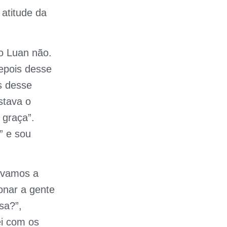
 atitude da
o Luan não.
epois desse
s desse
stava o
graça”.
” e sou
ávamos a
onar a gente
sa?”,
ei com os