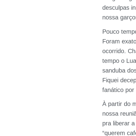
desculpas in
nossa garço
Pouco tempo
Foram exato
ocorrido. C
tempo o Lua
sanduba dos
Fiquei dece
fanático po
À partir do
nossa reuni
pra liberar 
“querem caf