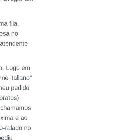
a fila.
mesa no
/atendente
ão. Logo em
e italiano”
meu pedido
pratos)
 e chamamos
óxima e ao
o-ralado no
pediu