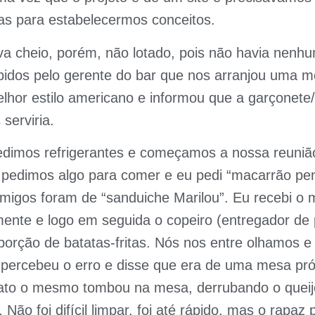
nas para estabelecermos conceitos.
va cheio, porém, não lotado, pois não havia nenhum
idos pelo gerente do bar que nos arranjou uma 
elhor estilo americano e informou que a garçonete
serviria.
edimos refrigerantes e começamos a nossa reuni
 pedimos algo para comer e eu pedi “macarrão penn
migos foram de “sanduiche Marilou”. Eu recebi o 
ente e logo em seguida o copeiro (entregador de 
porção de batatas-fritas. Nós nos entre olhamos
 percebeu o erro e disse que era de uma mesa pr
pato o mesmo tombou na mesa, derrubando o queij
Não foi difícil limpar, foi até rápido, mas o rapaz 