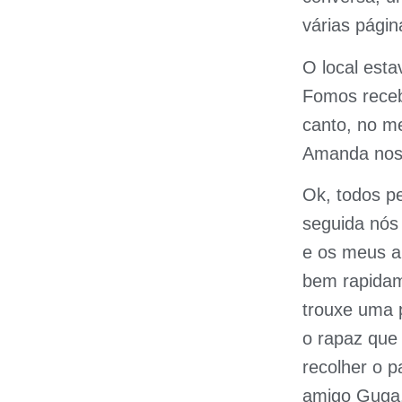
várias pági
O local esta
Fomos receb
canto, no m
Amanda nos 
Ok, todos p
seguida nós
e os meus a
bem rapidam
trouxe uma 
o rapaz que
recolher o 
amigo Guga. 