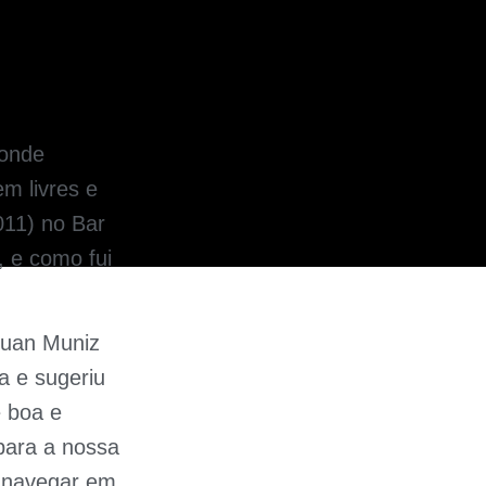
 onde
m livres e
011) no Bar
, e como fui
Luan Muniz
a e sugeriu
e boa e
 para a nossa
s navegar em