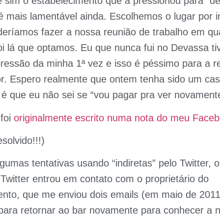
 e sim o estabelecimento que a pressionou para “def
 mais lamentável ainda. Escolhemos o lugar por 
deríamos fazer a nossa reunião de trabalho em qu
oi lá que optamos. Eu que nunca fui no Devassa t
ressão da minha 1ª vez e isso é péssimo para a 
r. Espero realmente que ontem tenha sido um caso
 é que eu não sei se “vou pagar pra ver novament
 foi
originalmente escrito numa nota do meu Face
olvido!!!)
gumas tentativas usando “indiretas” pelo Twitter, o 
witter entrou em contato com o proprietário do
ento, que me enviou dois emails (em maio de 201
para retornar ao bar novamente para conhecer a 