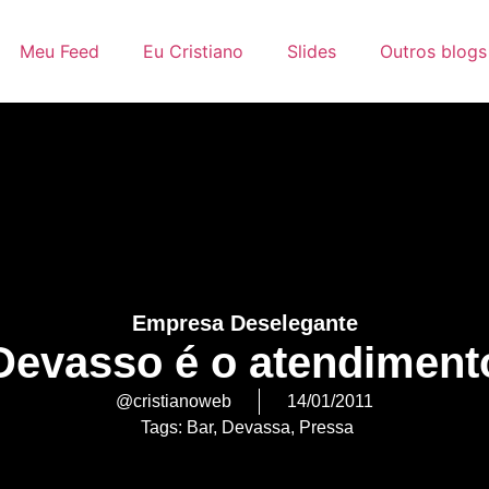
Meu Feed
Eu Cristiano
Slides
Outros blogs
Empresa Deselegante
Devasso é o atendiment
@cristianoweb
14/01/2011
Tags:
Bar
,
Devassa
,
Pressa