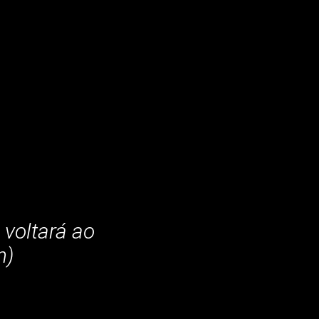
 voltará ao
n)