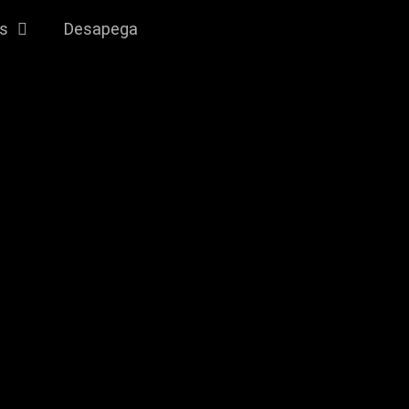
gs
Desapega