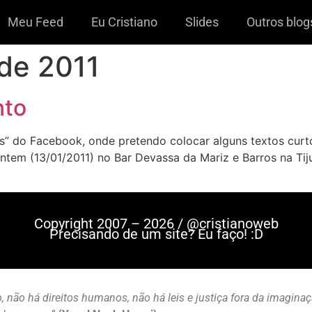
Meu Feed
Eu Cristiano
Slides
Outros blog
 de 2011
nto
as” do Facebook, onde pretendo colocar alguns textos curt
ontem (13/01/2011) no Bar Devassa da Mariz e Barros na Ti
Copyright 2007 – 2026 / @cristianoweb
Precisando de um site? Eu faço! :D
, não há direitos humanos, não há leis e justiça fora da imagina