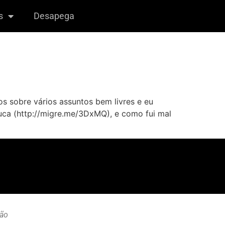
s
Desapega
os sobre vários assuntos bem livres e eu
juca (http://migre.me/3DxMQ), e como fui mal
ção