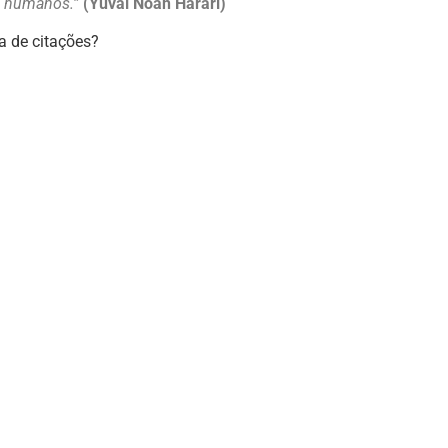
s humanos.”
(Yuval Noah Harari)
a de citações?
Mastodon