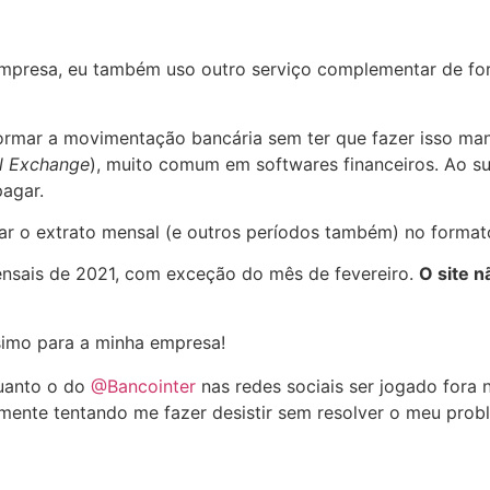
empresa, eu também uso outro serviço complementar de for
nformar a movimentação bancária sem ter que fazer isso ma
l Exchange
), muito comum em softwares financeiros. Ao sub
pagar.
ar o extrato mensal (e outros períodos também) no formato
ensais de 2021, com exceção do mês de fevereiro.
O site
simo para a minha empresa!
quanto o do
@Bancointer
nas redes sociais ser jogado fora 
lmente tentando me fazer desistir sem resolver o meu probl