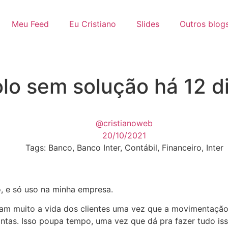
Meu Feed
Eu Cristiano
Slides
Outros blog
olo sem solução há 12 d
@cristianoweb
20/10/2021
Tags:
Banco
,
Banco Inter
,
Contábil
,
Financeiro
,
Inter
, e só uso na minha empresa.
ilitam muito a vida dos clientes uma vez que a movimentaç
as. Isso poupa tempo, uma vez que dá pra fazer tudo isso 