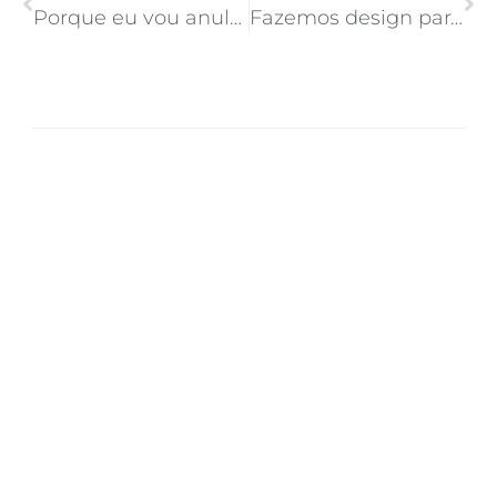
Porque eu vou anular o meu voto no segundo turno!
Fazemos design para pessoas, não para designers