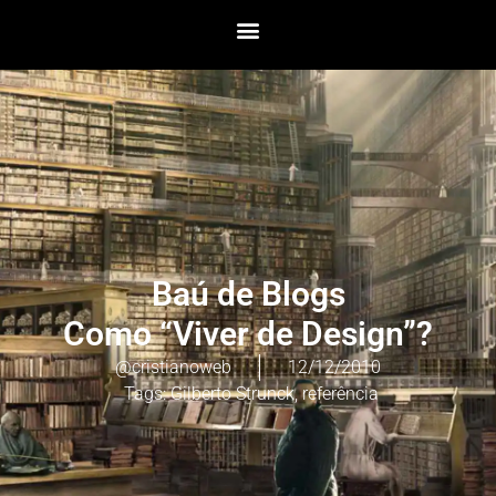
Baú de Blogs
Como “Viver de Design”?
@cristianoweb
12/12/2010
Tags:
Gilberto Strunck
,
referência