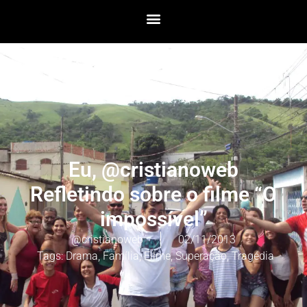
Eu, @cristianoweb
Refletindo sobre o filme “O
impossível”
@cristianoweb
02/11/2013
Tags:
Drama
,
Família
,
Filme
,
Superação
,
Tragédia