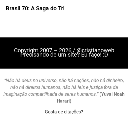
Brasil 70: A Saga do Tri
Copyright 2007 – 2026 / @cristianoweb
Precisando de um site? Eu faço! :D
“Não há deus no universo, não há nações, não há dinheiro,
não há direitos humanos, não há leis e justiça fora da
(Yuval Noah
imaginação compartilhada de seres humanos.”
Harari)
Gosta de citações?