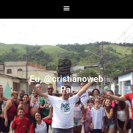
Eu, @cristianoweb
Pai
@cristianoweb
23/09/2025
Tags:
Chachá
,
Charuto
,
Pai
,
Sidney