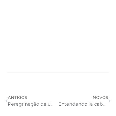
ANTIGOS
NOVOS
Peregrinação de uma troca de colchões
Entendendo “a cabeça de Steve Jobs”