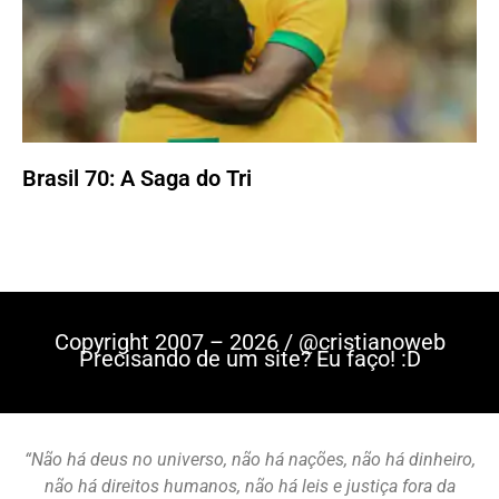
Brasil 70: A Saga do Tri
Copyright 2007 – 2026 / @cristianoweb
Precisando de um site? Eu faço! :D
“Não há deus no universo, não há nações, não há dinheiro,
não há direitos humanos, não há leis e justiça fora da