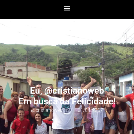
Eu, @cristianoweb
Em busca da Felicidade!
@cristianoweb
01/04/2007