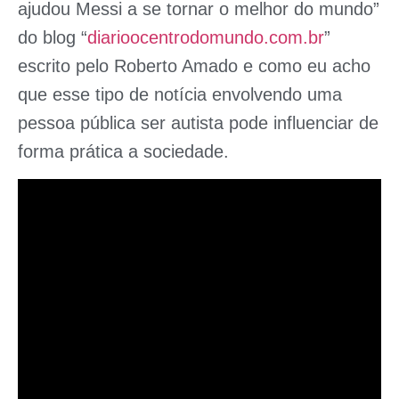
ajudou Messi a se tornar o melhor do mundo
”
do blog “
diarioocentrodomundo.com.br
”
escrito pelo
Roberto Amado
e como eu acho
que esse tipo de notícia envolvendo uma
pessoa pública ser autista pode influenciar de
forma prática a sociedade.