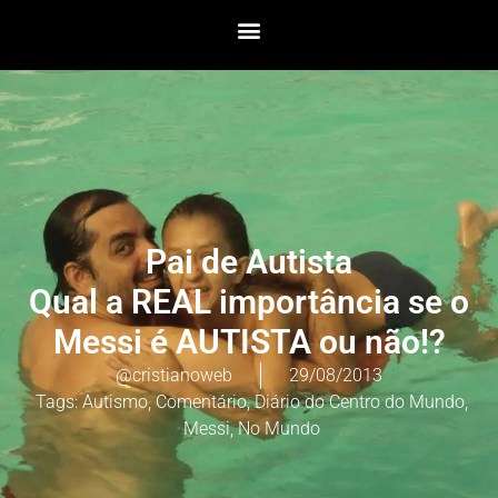
Pai de Autista
Qual a REAL importância se o
Messi é AUTISTA ou não!?
@cristianoweb
29/08/2013
Tags:
Autismo
,
Comentário
,
Diário do Centro do Mundo
,
Messi
,
No Mundo