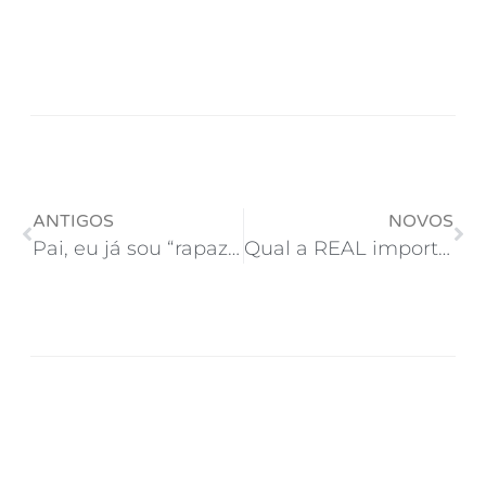
ANTIGOS
NOVOS
Pai, eu já sou “rapaz”, se lembra?
Qual a REAL importância se o Messi é AUTISTA ou não!?