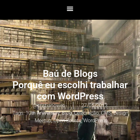
Baú de Blogs
Porquê eu escolhi trabalhar
com WordPress
@cristianoweb
27/05/2013
Tags:
10th Aniversary
,
Blog
,
Celebração
,
CMS
,
Design
,
Meetup
,
Open Source
,
WordPress