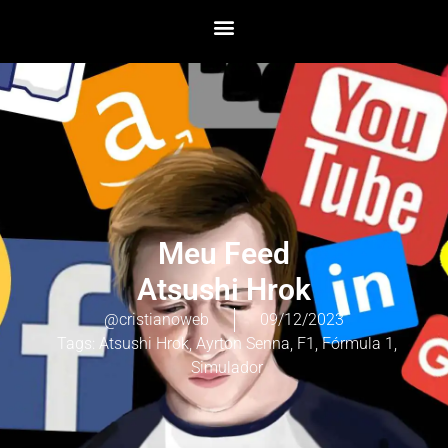
Meu Feed
Atsushi Hrok
@cristianoweb
09/12/2023
Tags:
Atsushi Hrok
,
Ayrton Senna
,
F1
,
Fórmula 1
,
Simulador