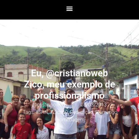
Eu, @cristianoweb
Zico, meu exemplo de
profissionalismo
@cristianoweb
03/03/2013
Tags:
#SRN
,
#Zico60
,
Dedicação
,
Flamengo
,
Homenagem