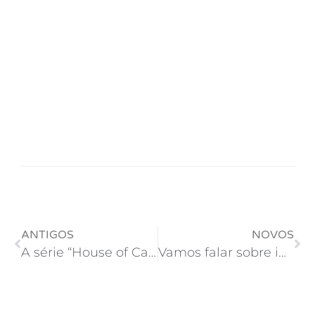
ANTIGOS
NOVOS
A série “House of Cards” ensinando o que são as novas mídias
Vamos falar sobre inclusão nas escolas?