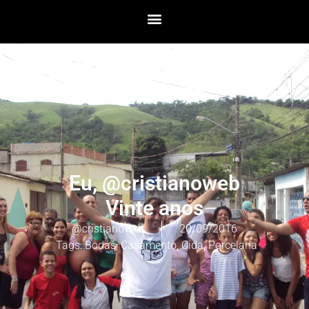
Eu, @cristianoweb
Vinte anos
@cristianoweb
20/09/2016
Tags:
Bodas
,
Casamento
,
Cida
,
Porcelana