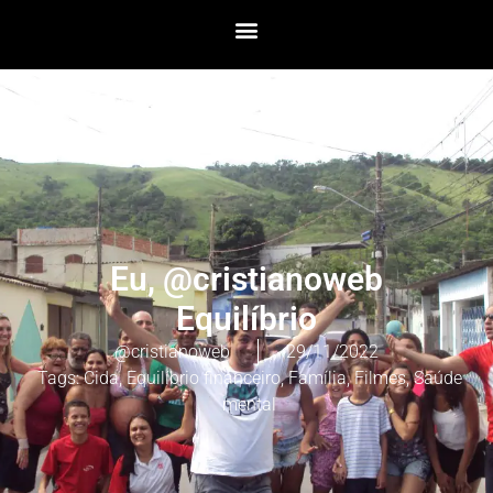
Eu, @cristianoweb
Equilíbrio
@cristianoweb
29/11/2022
Tags:
Cida
,
Equilíbrio financeiro
,
Família
,
Filmes
,
Saúde
mental