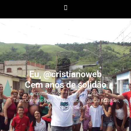
Eu, @cristianoweb
Cem anos de solidão
@cristianoweb
16/12/2024
Tags:
Cem anos de solidão
,
Gabriel Garcia Marques
,
Livro
,
Netflix
,
Série