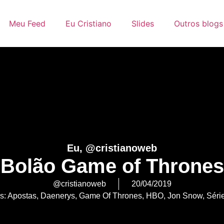
Meu Feed
Eu Cristiano
Slides
Outros blogs
Eu, @cristianoweb
Bolão Game of Thrones
@cristianoweb
20/04/2019
s:
Apostas
,
Daenerys
,
Game Of Thrones
,
HBO
,
Jon Snow
,
Séri