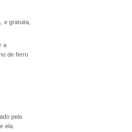
 e gratuita,
r a
no de ferro
nado pela
r ela.