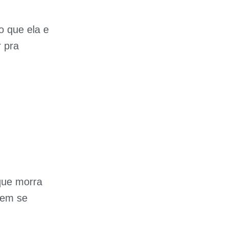
o que ela e
r pra
que morra
gem se