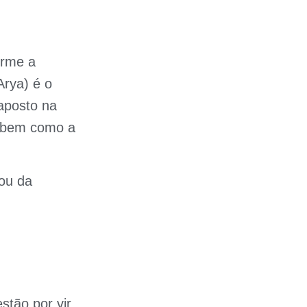
orme a
Arya) é o
aposto na
, bem como a
 ou da
tão por vir,