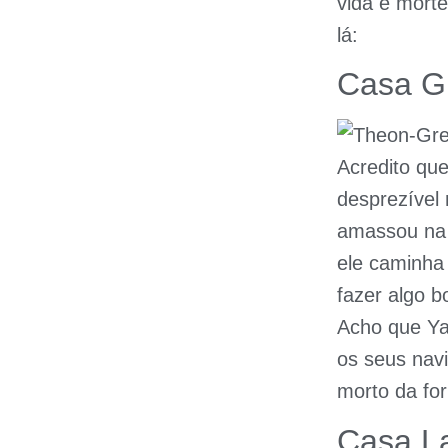
vida e mort
lá:
Casa G
Acredito qu
desprezível
amassou na 
ele caminha
fazer algo b
Acho que Ya
os seus nav
morto da for
Casa La