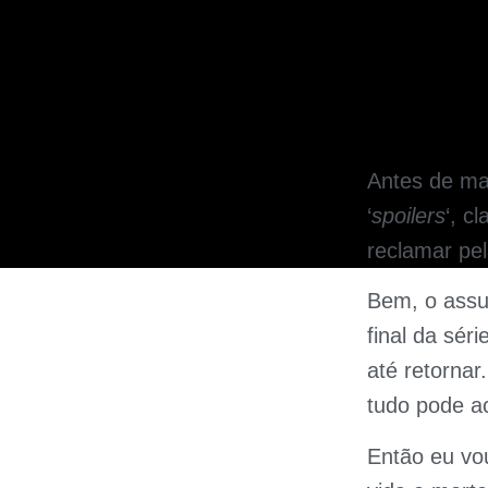
Antes de ma
‘
spoilers
‘, c
reclamar pe
Bem, o assu
final da sér
até retornar
tudo pode a
Então eu vo