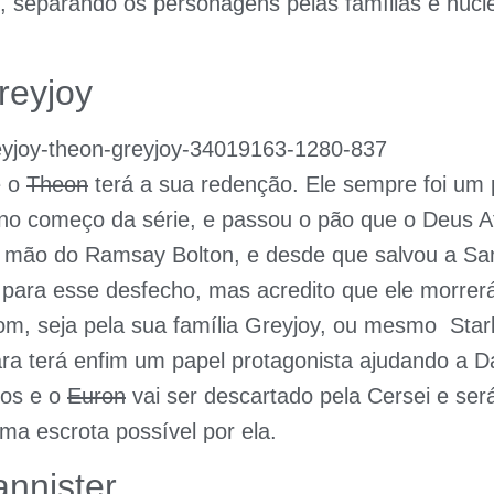
e, separando os personagens pelas famílias e núc
reyjoy
e o
Theon
terá a sua redenção. Ele sempre foi u
 no começo da série, e passou o pão que o Deus 
mão do Ramsay Bolton, e desde que salvou a San
 para esse desfecho, mas acredito que ele morrer
om, seja pela sua família Greyjoy, ou mesmo Star
ra terá enfim um papel protagonista ajudando a 
ios e o
Euron
vai ser descartado pela Cersei e será
ma escrota possível por ela.
nnister