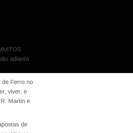
á MUITOS
 não adianta
 de Ferro no
r, viver, e
 R. Martin e
apostas de