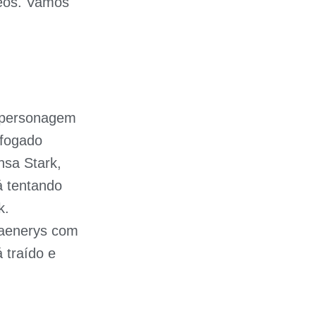
leos. Vamos
m personagem
Afogado
sa Stark,
á tentando
k.
Daenerys com
 traído e