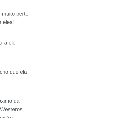
o muito perto
 eles!
ara ele
acho que ela
róximo da
e Westeros
eistre
‘.