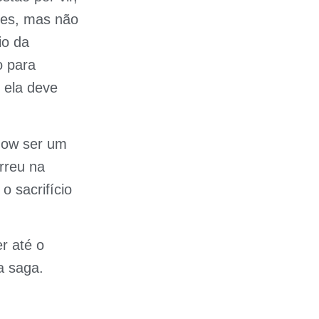
tes, mas não
io da
o para
 ela deve
Snow ser um
rreu na
o sacrifício
r até o
a saga.