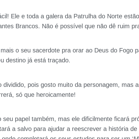
ácil! Ele e toda a galera da Patrulha do Norte estã
ntes Brancos. Não é possível que não dê ruim pra
 mais o seu sacerdote pra orar ao Deus do Fogo p
u destino já está traçado.
o dividido, pois gosto muito da personagem, mas 
erá, só que heroicamente!
 seu papel também, mas ele dificilmente ficará p
tará a salvo para ajudar a reescrever a história d
, onde completará os seus estudos para ser um ‘
M