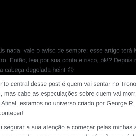
is nada, vale o aviso de sempre: esse artigo ter
laro. Então, leia por sua conta e risco, ok!? Depois
la cabeça degolada hein! 🙂
nto central desse post é quem vai sentar no Trono
ie, mas cabe as especulações sobre quem vai morre
. Afinal, estamos no universo criado por George R.
contecer!
u segurar a sua atenção e começar pelas minhas 