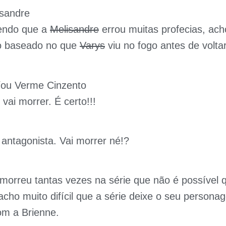
isandre
ndo que a
Melisandre
errou muitas profecias, ach
o baseado no que
Varys
viu no fogo antes de volta
ou Verme Cinzento
vai morrer. É certo!!!
antagonista. Vai morrer né!?
morreu tantas vezes na série que não é possível 
cho muito difícil que a série deixe o seu persona
om a Brienne.