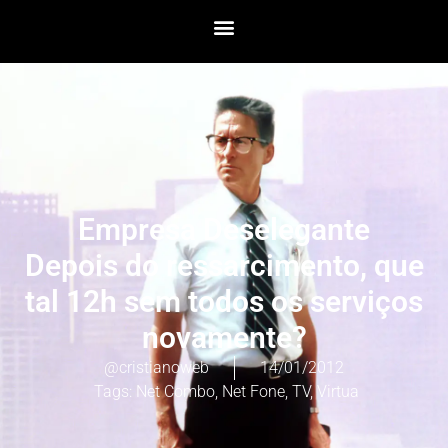
Empresa Deselegante
Depois do ressarcimento, que
tal 12h sem todos os serviços
novamente?
@cristianoweb
14/01/2012
Tags:
Net Combo
,
Net Fone
,
TV
,
Virtua