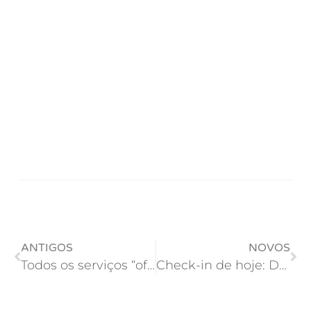
ANTIGOS
NOVOS
Todos os serviços “offline” durante 3h no dia 06/12/2011
Check-in de hoje: Desabamento no RJ