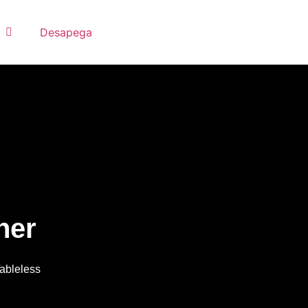
Desapega
ner
ableless