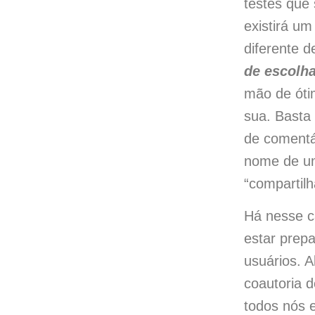
testes que
existirá u
diferente d
de escolh
mão de óti
sua. Basta
de coment
nome de um
“compartil
Há nesse c
estar prep
usuários. 
coautoria d
todos nós 