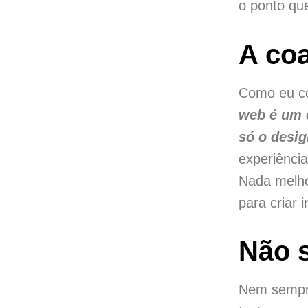
o ponto que
A coa
Como eu co
web é um c
só o desi
experiênci
Nada melhor
para criar 
Não s
Nem sempre