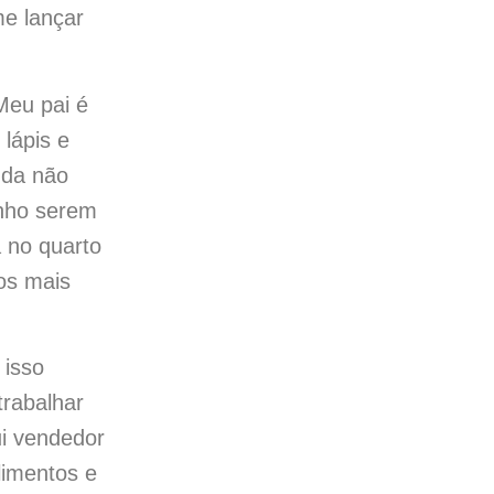
me lançar
Meu pai é
 lápis e
nda não
enho serem
 no quarto
os mais
 isso
rabalhar
ui vendedor
limentos e