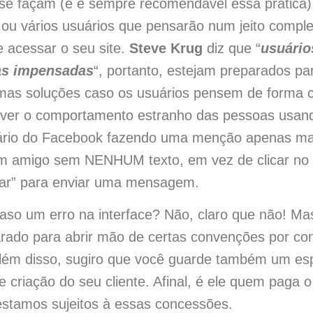
 se façam (e é sempre recomendável essa prática
m ou vários usuários que pensarão num jeito compl
e acessar o seu site.
Steve Krug
diz que “
usuário
as impensadas
“, portanto, estejam preparados par
mas soluções caso os usuários pensem de forma c
 ver o comportamento estranho das pessoas usa
ário do Facebook fazendo uma menção apenas ma
 amigo sem NENHUM texto, em vez de clicar no l
har” para enviar uma mensagem.
aso um erro na interface? Não, claro que não! Mas
arado para abrir mão de certas convenções por co
Além disso, sugiro que você guarde também um es
e criação do seu cliente. Afinal, é ele quem paga o
estamos sujeitos à essas concessões.