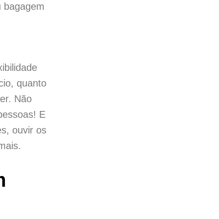
eu bagagem
ibilidade
cio, quanto
er. Não
pessoas! E
s, ouvir os
mais.
m