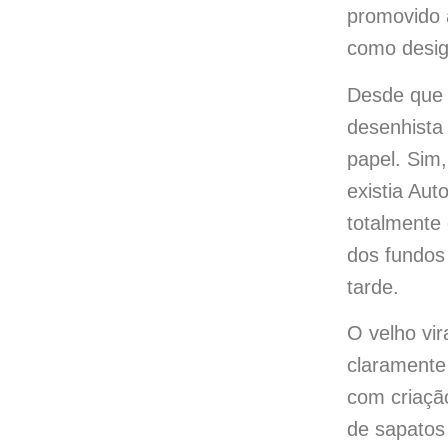
promovido à
como desig
Desde que 
desenhista 
papel. Sim
existia Au
totalmente
dos fundos 
tarde.
O velho vir
claramente
com criaçã
de sapatos