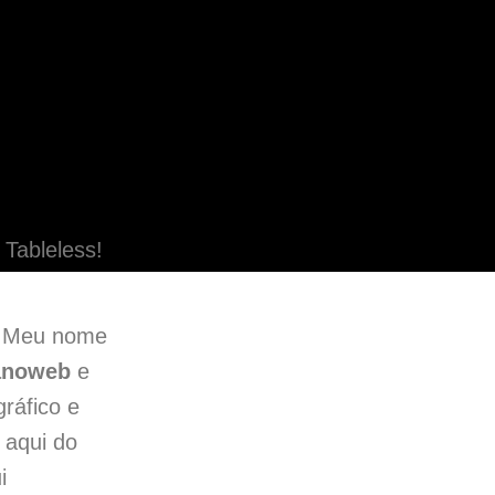
 Tableless!
? Meu nome
ianoweb
e
ráfico e
 aqui do
i