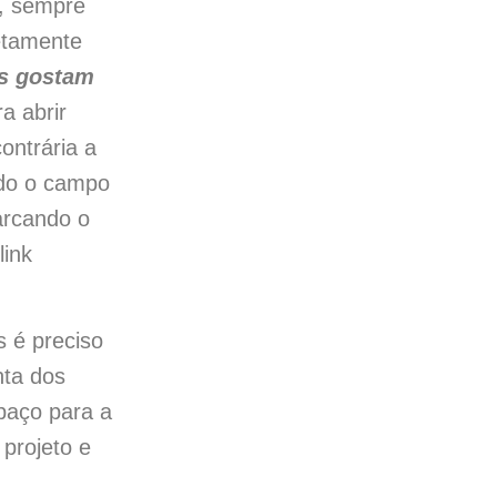
), sempre
etamente
s gostam
a abrir
ontrária a
ndo o campo
rcando o
ink
 é preciso
nta dos
paço para a
 projeto e