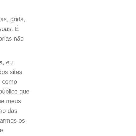
as, grids,
ssoas. É
prias não
s
, eu
os sites
ar como
público que
que meus
tão das
iarmos os
 e