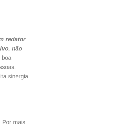
m redator
ivo, não
a boa
ssoas.
ta sinergia
. Por mais