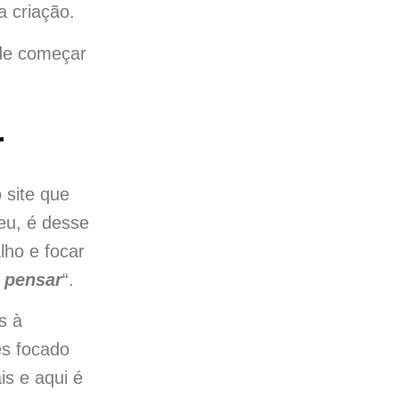
 criação.
de começar
r
 site que
meu, é desse
lho e focar
 pensar
“.
s à
es focado
is e aqui é