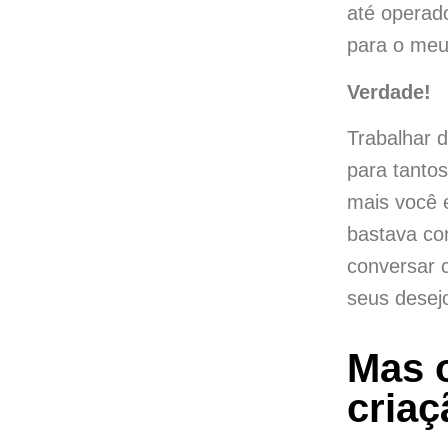
até operad
para o meu 
Verdade!
Trabalhar 
para tanto
mais você 
bastava co
conversar 
seus desej
Mas o
cria