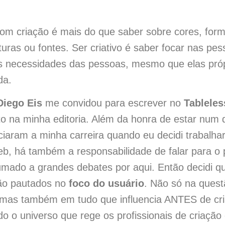
om criação é mais do que saber sobre cores, form
turas ou fontes. Ser criativo é saber focar nas pe
s necessidades das pessoas, mesmo que elas pró
da.
Diego Eis
me convidou para escrever no
Tableles
o na minha editoria. Além da honra de estar num d
ciaram a minha carreira quando eu decidi trabalh
eb, há também a responsabilidade de falar para o 
umado a grandes debates por aqui. Então decidi 
rão pautados no
foco do usuário
. Não só na ques
, mas também em tudo que influencia ANTES de cr
do o universo que rege os profissionais de criação