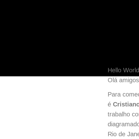
Hello World
Olá amigos 
Para começ
é
Cristian
trabalho c
diagramado
Rio de Jane