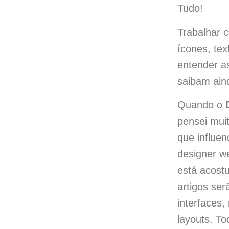
Tudo!
Trabalhar c
ícones, tex
entender a
saibam ain
Quando o
pensei muit
que influen
designer w
está acost
artigos se
interfaces
layouts. To