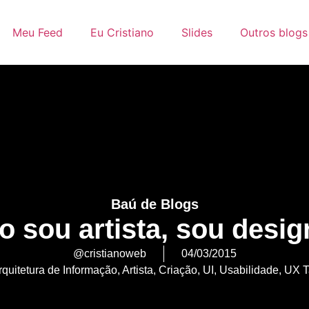
Meu Feed
Eu Cristiano
Slides
Outros blogs
Baú de Blogs
o sou artista, sou desig
@cristianoweb
04/03/2015
rquitetura de Informação
,
Artista
,
Criação
,
UI
,
Usabilidade
,
UX T