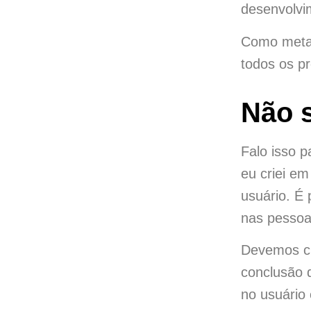
desenvolvi
Como meta,
todos os pr
Não s
Falo isso p
eu criei em
usuário. É 
nas pesso
Devemos cr
conclusão d
no usuário 