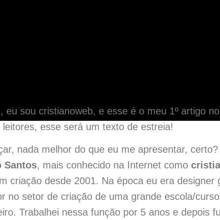
, eu sou cristianoweb, e esse é o meu 1º artigo no
leitores, esse será um texto de estreia!
ar, nada melhor do que eu me apresentar, certo
o Santos
, mais conhecido na Internet como
crist
om criação desde 2001. Na época eu era designer g
r no setor de criação de uma grande escola/curso
iro. Trabalhei nessa função por 5 anos e depois fu