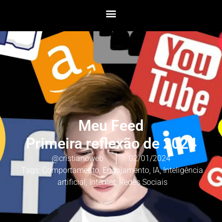
Meu Feed
Primeira reflexão de 2024
@cristianoweb
02/01/2024
Tags:
Comportamento
,
Engajamento
,
IA
,
Inteligência
artificial
,
Internet
,
Redes Sociais