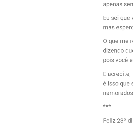
apenas sen
Eu sei que 
mas espero
O que me re
dizendo qu
pois você e
E acredite,
é isso que 
namorados
***
Feliz 23º 