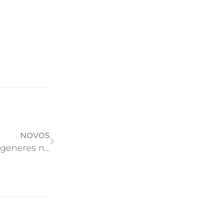
NOVOS
Depoimento da Ellen Degeneres no “My Next Guest Needs No Introduction” do David Letterman