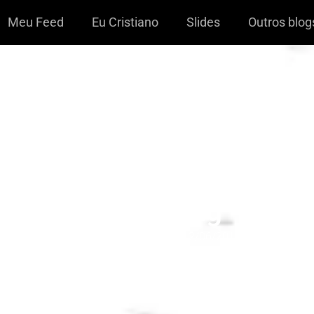
Meu Feed
Eu Cristiano
Slides
Outros blog
Eu, @cristianoweb
Your Song
@cristianoweb
12/06/2019
Bodas
,
Casamento
,
Cida
,
Comemoração
,
Elton John
,
Música
,
Yo