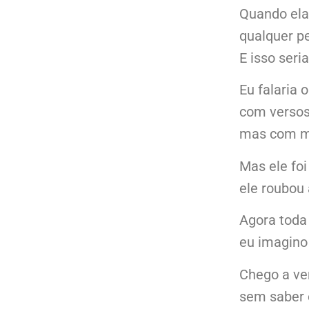
Quando ela 
qualquer p
E isso seri
Eu falaria 
com versos
mas com m
Mas ele foi
ele roubou
Agora toda
eu imagino
Chego a ve
sem saber 