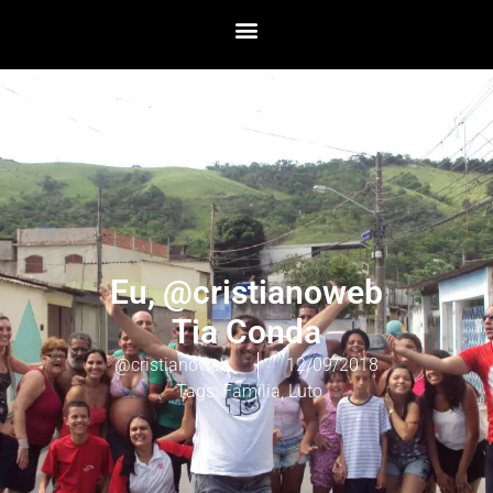
Eu, @cristianoweb
Tia Conda
@cristianoweb
12/09/2018
Tags:
Família
,
Luto