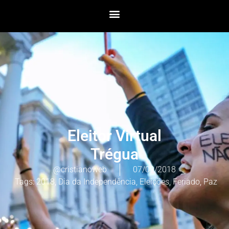
Eleitor Virtual
Trégua
@cristianoweb
07/09/2018
Tags:
2018
,
Dia da Independência
,
Eleições
,
Feriado
,
Paz