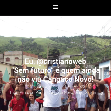
Eu, @cristianoweb
“Sem futuro” é quem ainda
não viu Cangaço Novo!
@cristianoweb
10/09/2023
Tags:
Amazon Prime
,
Cangaço Novo
,
Série
,
Streaming