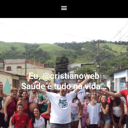
Eu, @cristianoweb
Saúde é tudo na vida…
@cristianoweb
12/10/2013
Tags:
Cálculo Renal
,
Rim
,
Saúde