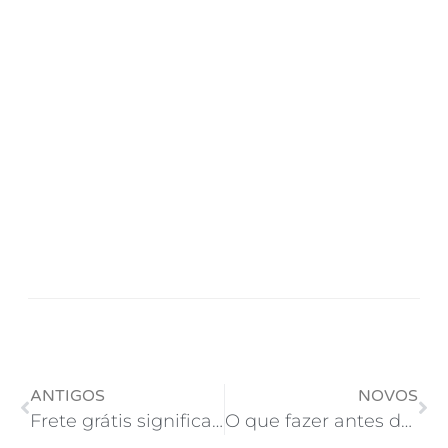
ANTIGOS
NOVOS
Frete grátis significa “entrega pelos Correios e seja o que Deus quiser!”
O que fazer antes de abrir o Photoshop para criar um layout?