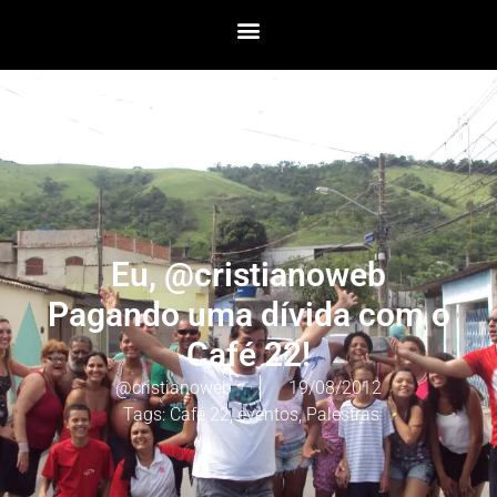
Eu, @cristianoweb
Pagando uma dívida com o
Café 22!
@cristianoweb
19/08/2012
Tags:
Café 22
,
eventos
,
Palestras