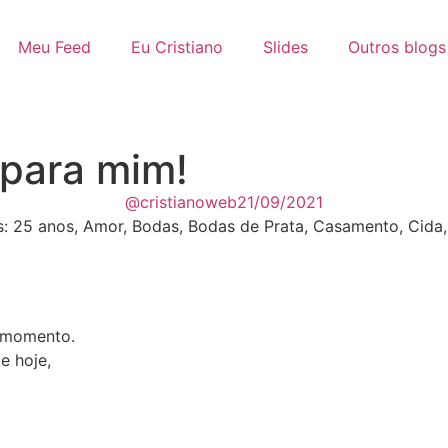
Meu Feed
Eu Cristiano
Slides
Outros blogs
 para mim!
@cristianoweb
21/09/2021
s:
25 anos
,
Amor
,
Bodas
,
Bodas de Prata
,
Casamento
,
Cida
o momento.
e hoje,