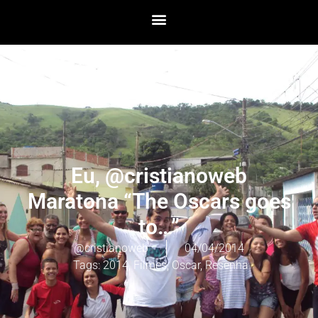
Eu, @cristianoweb
Maratona “The Oscars goes
to…”
@cristianoweb
04/04/2014
Tags:
2014
,
Filmes
,
Oscar
,
Resenha