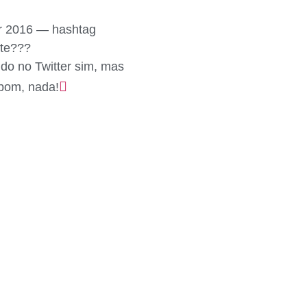
r 2016 — hashtag
te???
do no Twitter sim, mas
 bom, nada!