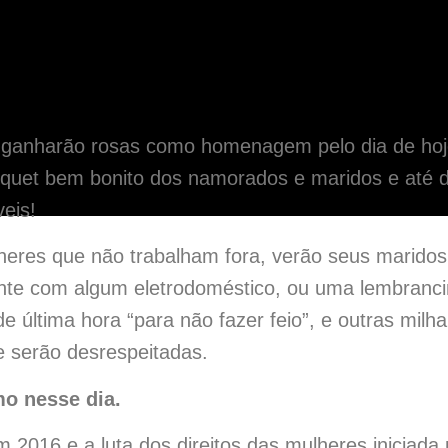
ganharão rosas como homenagem pelo dia de hoje
quet bem bonito dos namorados e maridos e até 
eis!
heres que não trabalham fora, verão seus marido
nte com algum eletrodoméstico, ou uma lembranc
 última hora “para não fazer feio”, e outras milha
e serão desrespeitadas.
o nesse dia.
2016 e a luta dos direitos das mulheres iniciada 