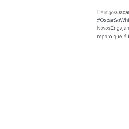
Osca
Antigos
#OscarSoWhi
Engajan
Novos
reparo que é