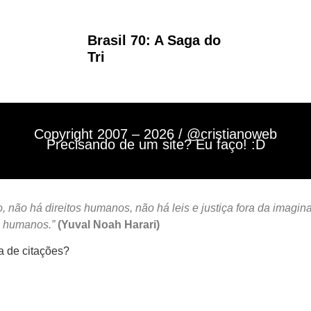
Brasil 70: A Saga do
Tri
Copyright 2007 – 2026 / @cristianoweb
Precisando de um site? Eu faço! :D
 não há direitos humanos, não há leis e justiça fora da imagin
s humanos.”
(Yuval Noah Harari)
a de citações?
Mastodon