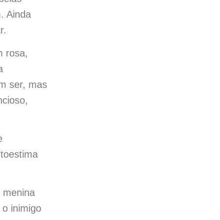
. Ainda
r.
 rosa,
a
m ser, mas
ncioso,
e
utoestima
a menina
o inimigo