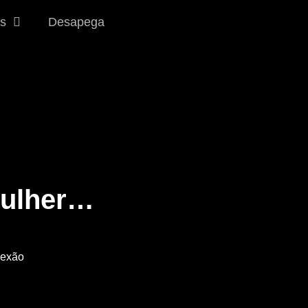
s
Desapega
Mulher…
lexão