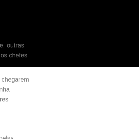
, outras
dos chefes
s chegarem
inha
res
pelas