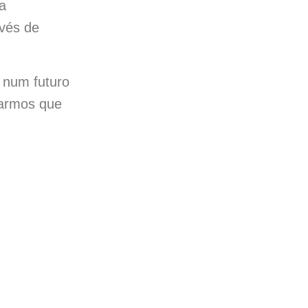
a
avés de
 num futuro
rarmos que