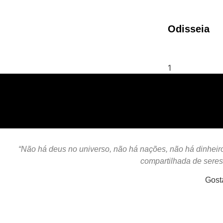
Odisseia
“Não há deus no universo, não há nações, não há dinheiro,
compartilhada de sere
Gost