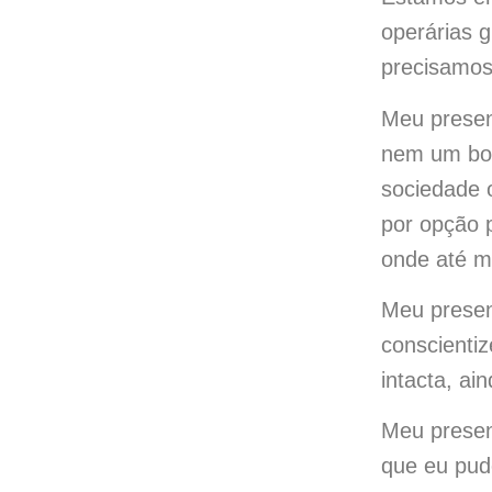
operárias g
precisamos 
Meu presen
nem um bou
sociedade 
por opção 
onde até m
Meu presen
conscienti
intacta, ai
Meu presen
que eu pud