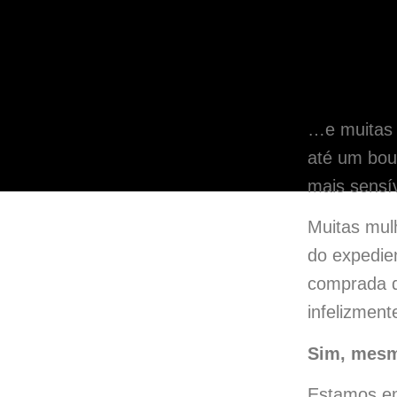
…e muitas 
até um bou
mais sensív
Muitas mul
do expedie
comprada de
infelizment
Sim, mesm
Estamos em 