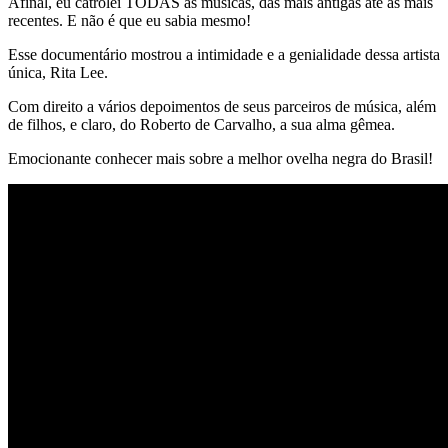
Afinal, eu catrolei TODAS as músicas, das mais antigas até as mais
recentes. E não é que eu sabia mesmo!
Esse documentário mostrou a intimidade e a genialidade dessa artista
única, Rita Lee.
Com direito a vários depoimentos de seus parceiros de música, além
de filhos, e claro, do Roberto de Carvalho, a sua alma gêmea.
Emocionante conhecer mais sobre a melhor ovelha negra do Brasil!