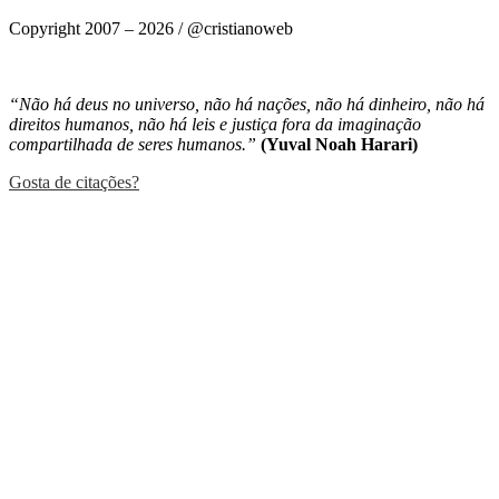
Copyright 2007 – 2026 / @cristianoweb
Precisando de um site? Eu faço! :D
“Não há deus no universo, não há nações, não há dinheiro, não há
direitos humanos, não há leis e justiça fora da imaginação
compartilhada de seres humanos.”
(Yuval Noah Harari)
Gosta de citações?
Mastodon