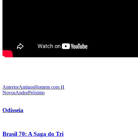
Anterior
Antigos
Homem com H
Novos
Andor
Próximo
Odisseia
Brasil 70: A Saga do Tri