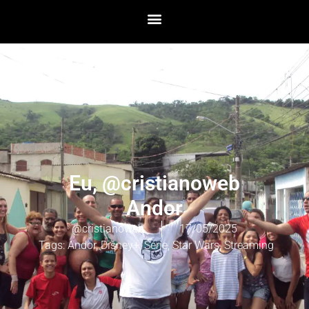
Eu, @cristianoweb
Andor
@cristianoweb
17/05/2025
Tags:
Andor
,
Disney+
,
Série
,
Star Wars
,
Streaming