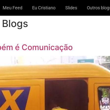
Meu Feed
Eu Cristiano
Slides
Outros blog
 Blogs
mbém é Comunicação