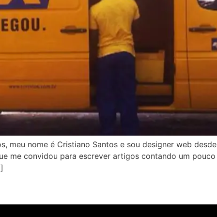
os, meu nome é Cristiano Santos e sou designer web desde
ue me convidou para escrever artigos contando um pouco d
]