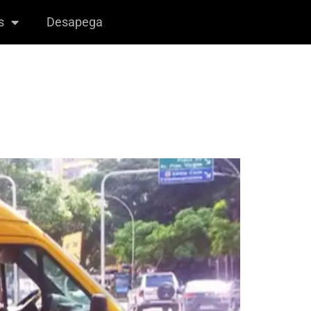
s
Desapega