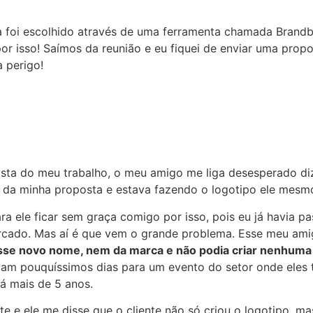
foi escolhido através de uma ferramenta chamada Brandbuc
r isso! Saímos da reunião e eu fiquei de enviar uma propo
a perigo!
sta do meu trabalho, o meu amigo me liga desesperado d
o da minha proposta e estava fazendo o logotipo ele mesm
a ele ficar sem graça comigo por isso, pois eu já havia pa
mercado. Mas aí é que vem o grande problema. Esse meu am
esse novo nome, nem da marca e não podia criar nenhuma
avam pouquíssimos dias para um evento do setor onde eles 
á mais de 5 anos.
e e ele me disse que o cliente não só criou o logotipo, 