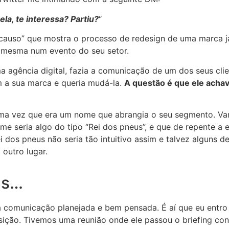
la, te interessa? Partiu?
“
causo” que mostra o processo de redesign de uma marca j
a mesma num evento do seu setor.
ência digital, fazia a comunicação de um dos seus clien
om a sua marca e queria mudá-la.
A questão é que ele acha
uma vez que era um nome que abrangia o seu segmento. V
e seria algo do tipo “Rei dos pneus”, e que de repente a 
 dos pneus não seria tão intuitivo assim e talvez alguns d
outro lugar.
as…
comunicação planejada e bem pensada. É aí que eu entro 
sição. Tivemos uma reunião onde ele passou o briefing conc