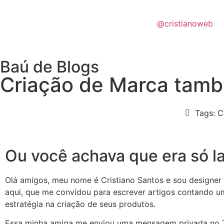
@cristianoweb
Baú de Blogs
Criação de Marca tam
Tags:
C
Ou você achava que era só l
Olá amigos, meu nome é Cristiano Santos e sou designer
aqui, que me convidou para escrever artigos contando u
estratégia na criação de seus produtos.
Essa minha amiga me enviou uma mensagem privada no T