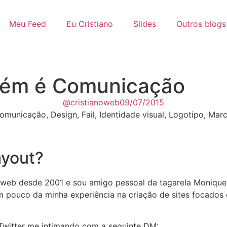
Meu Feed
Eu Cristiano
Slides
Outros blogs
bém é Comunicação
@cristianoweb
09/07/2015
omunicação
,
Design
,
Fail
,
Identidade visual
,
Logotipo
,
Mar
ayout?
 web desde 2001 e sou amigo pessoal da tagarela Monique
m pouco da minha experiência na criação de sites focados
witter me intimando com a seguinte DM: