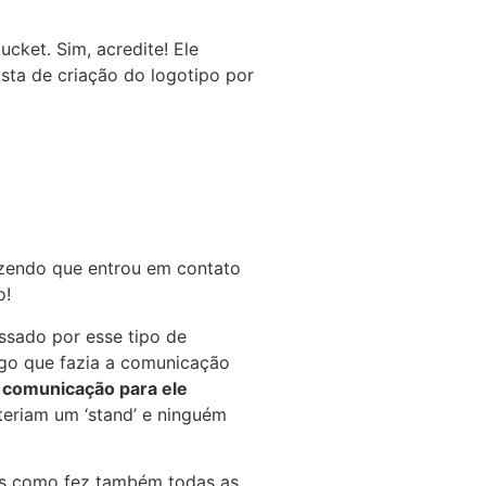
ket. Sim, acredite! Ele
sta de criação do logotipo por
izendo que entrou em contato
o!
ssado por esse tipo de
igo que fazia a comunicação
 comunicação para ele
teriam um ‘stand’ e ninguém
mas como fez também todas as