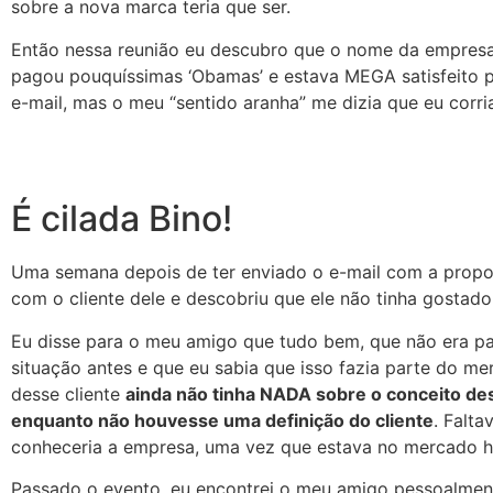
sobre a nova marca teria que ser.
Então nessa reunião eu descubro que o nome da empresa 
pagou pouquíssimas ‘Obamas’ e estava MEGA satisfeito po
e-mail, mas o meu “sentido aranha” me dizia que eu corri
É cilada Bino!
Uma semana depois de ter enviado o e-mail com a propo
com o cliente dele e descobriu que ele não tinha gostad
Eu disse para o meu amigo que tudo bem, que não era par
situação antes e que eu sabia que isso fazia parte do 
desse cliente
ainda não tinha NADA sobre o conceito d
enquanto não houvesse uma definição do cliente
. Falt
conheceria a empresa, uma vez que estava no mercado h
Passado o evento, eu encontrei o meu amigo pessoalment