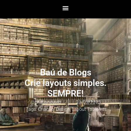
Baú de Blogs
Crie layouts simples.
SEMPRE!
@cristianoweb
23/03/2015
Tags:
Criação
,
Design
,
Layout Tableless