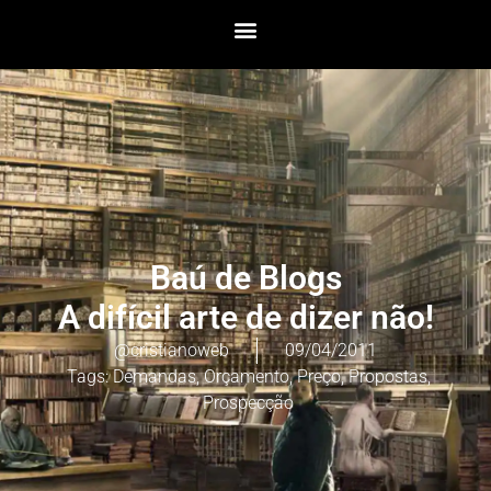
Baú de Blogs
A difícil arte de dizer não!
@cristianoweb
09/04/2011
Tags:
Demandas
,
Orçamento
,
Preço
,
Propostas
,
Prospecção