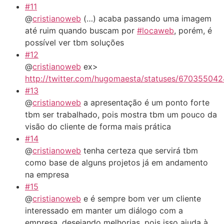
#11
@
cristianoweb
(…) acaba passando uma imagem
até ruim quando buscam por
#locaweb
, porém, é
possível ver tbm soluções
#12
@
cristianoweb
ex>
http://twitter.com/hugomaesta/statuses/670355042
#13
@
cristianoweb
a apresentação é um ponto forte
tbm ser trabalhado, pois mostra tbm um pouco da
visão do cliente de forma mais prática
#14
@
cristianoweb
tenha certeza que servirá tbm
como base de alguns projetos já em andamento
na empresa
#15
@
cristianoweb
e é sempre bom ver um cliente
interessado em manter um diálogo com a
empresa, desejando melhorias, pois isso ajuda à