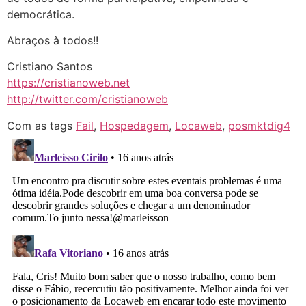
democrática.
Abraços à todos!!
Cristiano Santos
https://cristianoweb.net
http://twitter.com/cristianoweb
Com as tags
Fail
,
Hospedagem
,
Locaweb
,
posmktdig4