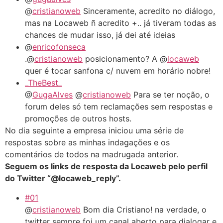
@
cristianoweb
Sinceramente, acredito no diálogo,
mas na Locaweb ñ acredito +.. já tiveram todas as
chances de mudar isso, já dei até ideias
@
enricofonseca
.@
cristianoweb
posicionamento? A @
locaweb
quer é tocar sanfona c/ nuvem em horário nobre!
_TheBest_
@
GugaAlves
@
cristianoweb
Para se ter noção, o
forum deles só tem reclamações sem respostas e
promoções de outros hosts.
No dia seguinte a empresa iniciou uma série de
respostas sobre as minhas indagações e os
comentários de todos na madrugada anterior.
Seguem os links de resposta da Locaweb pelo perfil
do Twitter “@locaweb_reply”.
#01
@
cristianoweb
Bom dia Cristiano! na verdade, o
twitter sempre foi um canal aberto para dialogar e