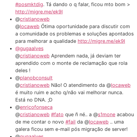
#posmktdig
. Tá dando o q falar, ficou mto bom >
http://migre.me/ek9I
@
cristianoweb
@
locaweb
Ótima oportunidade para discutir com
a comunidade os problemas e soluções apontados
para melhorar a qualidade
http://migre.me/ek9I
@gugaalves
@
cristianoweb
Aprendem nada, já deviam ter
aprendido com o monte de reclamação que rola
deles !
@
planobconsult
@
cristianoweb
Não! O atendimento da @
locaweb
é muito ruim e acho q/não vai melhorar nunca.
Está no DNA. ;D
@
enricofonseca
@
cristianoweb
#fato
que ñ né.. a @
s1mone
acabou
de me contar o novo
#fail
da @
locaweb
.. uma
galera ficou sem e-mail pós migração de server!
@
gugaalves