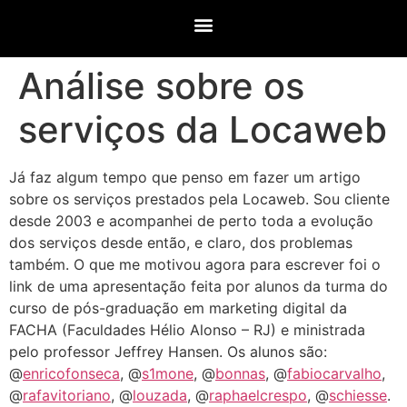
Análise sobre os
serviços da Locaweb
Já faz algum tempo que penso em fazer um artigo
sobre os serviços prestados pela Locaweb. Sou cliente
desde 2003 e acompanhei de perto toda a evolução
dos serviços desde então, e claro, dos problemas
também. O que me motivou agora para escrever foi o
link de uma apresentação feita por alunos da turma do
curso de pós-graduação em marketing digital da
FACHA (Faculdades Hélio Alonso – RJ) e ministrada
pelo professor Jeffrey Hansen. Os alunos são:
@
enricofonseca
, @
s1mone
, @
bonnas
, @
fabiocarvalho
,
@
rafavitoriano
, @
louzada
, @
raphaelcrespo
, @
schiesse
.