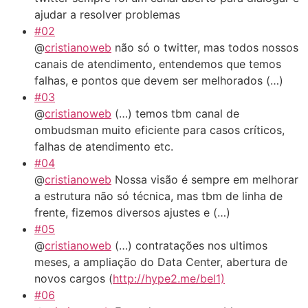
ajudar a resolver problemas
#02
@
cristianoweb
não só o twitter, mas todos nossos
canais de atendimento, entendemos que temos
falhas, e pontos que devem ser melhorados (…)
#03
@
cristianoweb
(…) temos tbm canal de
ombudsman muito eficiente para casos críticos,
falhas de atendimento etc.
#04
@
cristianoweb
Nossa visão é sempre em melhorar
a estrutura não só técnica, mas tbm de linha de
frente, fizemos diversos ajustes e (…)
#05
@
cristianoweb
(…) contratações nos ultimos
meses, a ampliação do Data Center, abertura de
novos cargos (
http://hype2.me/bel1)
#06