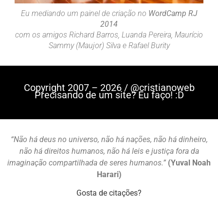
Eu mediando um painel de criação no
WordCamp RJ
2014
com os amigos Richard Barros, Luanda Pereira, Maurício
Sammy (Maujor) Silva e Rafael Burity
Copyright 2007 – 2026 / @cristianoweb
Precisando de um site? Eu faço! :D
“Não há deus no universo, não há nações, não há dinheiro,
não há direitos humanos, não há leis e justiça fora da
imaginação compartilhada de seres humanos.”
(Yuval Noah
Harari)
Gosta de citações?