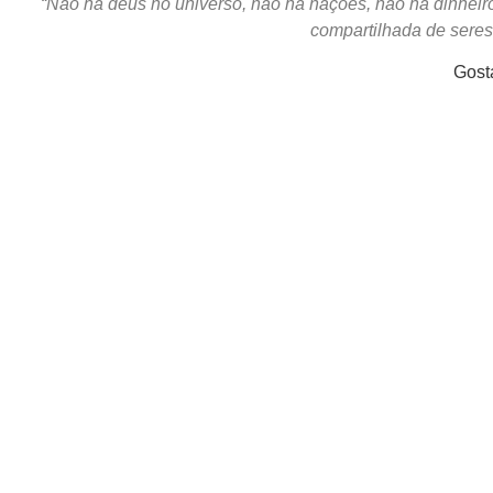
“Não há deus no universo, não há nações, não há dinheiro,
compartilhada de sere
Gost