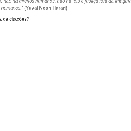
 não há direitos humanos, não há leis e justiça fora da imagin
s humanos.”
(Yuval Noah Harari)
a de citações?
Mastodon