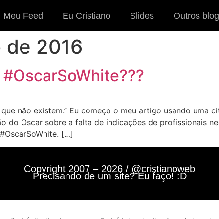
Meu Feed
Eu Cristiano
Slides
Outros blog
o de 2016
g #OscarSoWhite???
que não existem.” Eu começo o meu artigo usando uma ci
o do Oscar sobre a falta de indicações de profissionais 
’ #OscarSoWhite. […]
Copyright 2007 – 2026 / @cristianoweb
Precisando de um site? Eu faço! :D