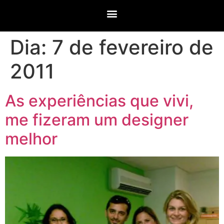
Dia:
7 de fevereiro de
2011
As experiências que vivi,
me fizeram um designer
melhor