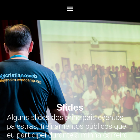
Slides
Alguns slides dos principais eventos,
palestras, treinamentos públicos que
eu participei durante a minha carreira