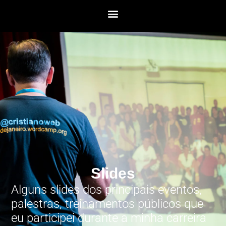
Slides
Alguns slides dos principais eventos,
palestras, treinamentos públicos que
eu participei durante a minha carreira