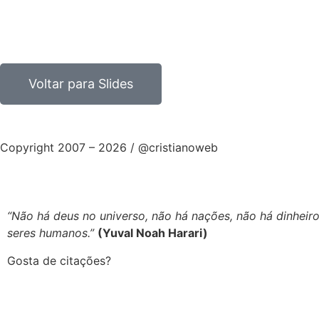
Voltar para Slides
Copyright 2007 – 2026 / @cristianoweb
Precisando de um site? Eu faço! :D
“Não há deus no universo, não há nações, não há dinheiro
seres humanos.”
(Yuval Noah Harari)
Gosta de citações?
Mastodon