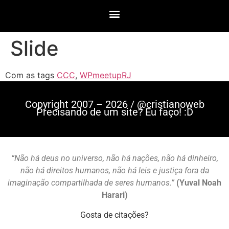
Slide
Com as tags
CCC
,
WPmeetupRJ
Copyright 2007 – 2026 / @cristianoweb
Precisando de um site? Eu faço! :D
“Não há deus no universo, não há nações, não há dinheiro,
não há direitos humanos, não há leis e justiça fora da
imaginação compartilhada de seres humanos.”
(Yuval Noah
Harari)
Gosta de citações?