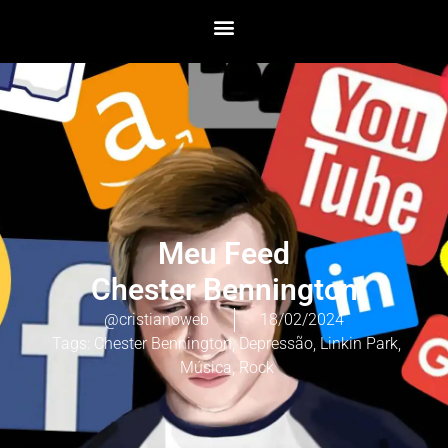
Meu Feed
Chester Bennington
@cristianoweb
18/02/2024
Tags:
Chester Bennington
,
Depressão
,
Linkin Park
,
Música
,
Rock