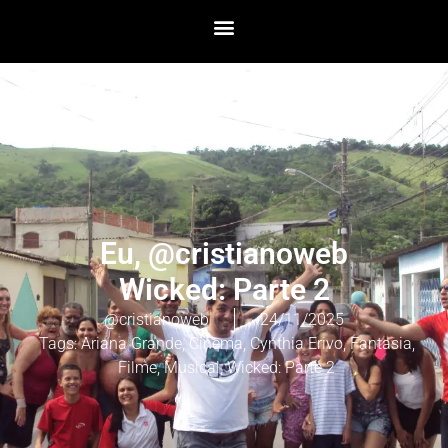
Eu, @cristianoweb
Wicked: Parte 2
@cristianoweb
24/11/2025
Tags:
Ariana Grande
,
Cinema
,
Cynthia Erivo
,
Fantasia
,
Filme
,
Musical
,
Wicked: Parte 2