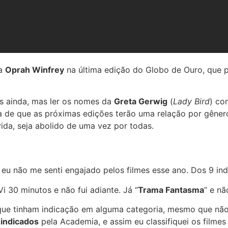
da
Oprah Winfrey
na última edição do Globo de Ouro, que p
os ainda, mas ler os nomes da
Greta Gerwig
(
Lady Bird
) co
a de que as próximas edições terão uma relação por gêner
ida, seja abolido de uma vez por todas.
 não me senti engajado pelos filmes esse ano. Dos 9 indic
Vi 30 minutos e não fui adiante. Já “
Trama Fantasma
” e n
 que tinham indicação em alguma categoria, mesmo que não 
e
indicados
pela Academia, e assim eu classifiquei os film