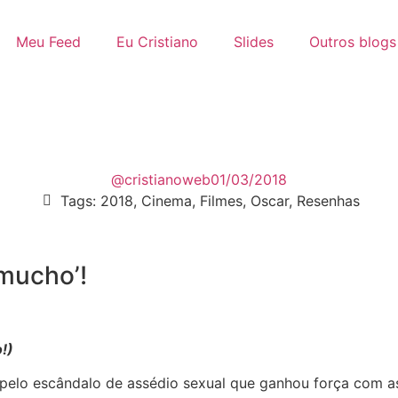
Meu Feed
Eu Cristiano
Slides
Outros blogs
@cristianoweb
01/03/2018
Tags:
2018
,
Cinema
,
Filmes
,
Oscar
,
Resenhas
mucho’!
!)
pelo escândalo de assédio sexual que ganhou força com a