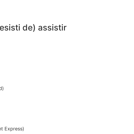
isti de) assistir
d)
nt Express)