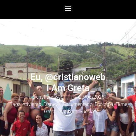
Eu, @cristianoweb
I Am Greta
@cristianoweb
27/06/2025
Tags:
Ativismo
,
Disney+
,
Documentário
,
Ecologia
,
Filme
,
Greta Thunberg
,
Suécia