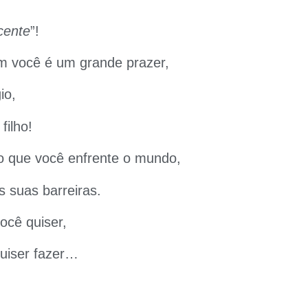
cente
”!
m você é um grande prazer,
io,
filho!
o que você enfrente o mundo,
s suas barreiras.
ocê quiser,
quiser fazer…