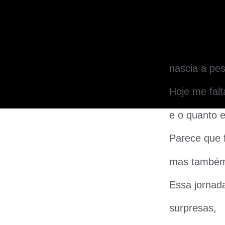
nascia a pe
Hoje me fal
e o quanto e
Parece que 
mas também 
Essa jornada
surpresas,