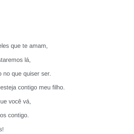
eles que te amam,
staremos lá,
o no que quiser ser.
esteja contigo meu filho.
ue você vá,
os contigo.
s!