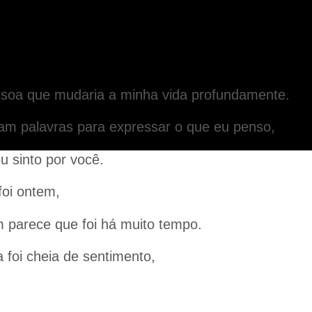
ssoa que mudaria a minha vida profundamente.
tam palavras para expressar o que eu penso,
u sinto por você.
foi ontem,
parece que foi há muito tempo.
 foi cheia de sentimento,