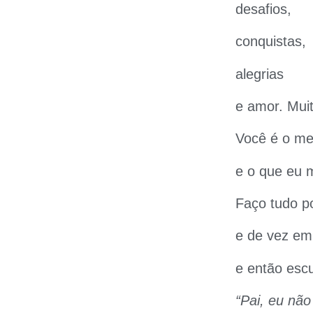
desafios,
conquistas,
alegrias
e amor. Mui
Você é o meu
e o que eu m
Faço tudo p
e de vez em
e então escu
“Pai, eu nã