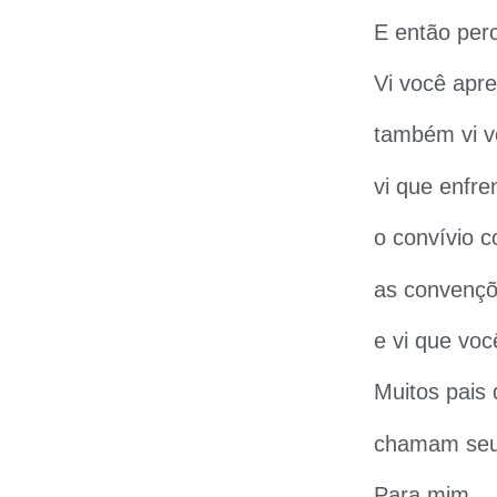
E então per
Vi você apre
também vi vo
vi que enfre
o convívio c
as convençõ
e vi que vo
Muitos pais
chamam seus
Para mim,