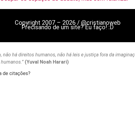
Copyright 2007 – 2026 / @cristianoweb
Precisando de um site? Eu faço! :D
, não há direitos humanos, não há leis e justiça fora da imagina
s humanos.”
(Yuval Noah Harari)
a de citações?
Mastodon