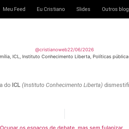
Meu Feed
Eu Cristiano
Slides
Outros blo
@cristianoweb
22/06/2026
mília
,
ICL
,
Instituto Conhecimento Liberta
,
Políticas pública
ra do
ICL
(Instituto Conhecimento Liberta)
dismestifi
Ocupar os espaços de debate, mas sem fulanizar