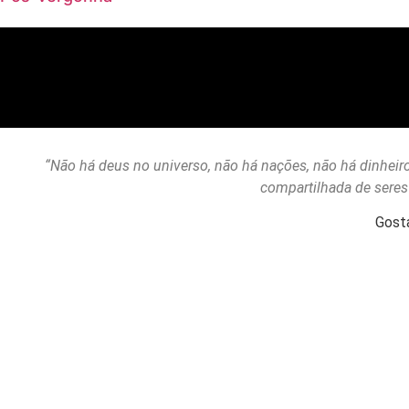
“Não há deus no universo, não há nações, não há dinheiro
compartilhada de sere
Gost