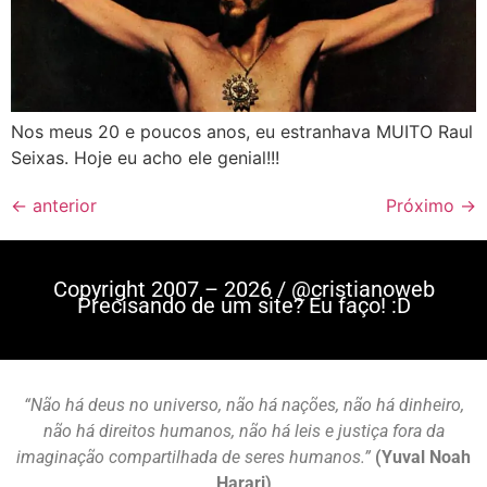
Nos meus 20 e poucos anos, eu estranhava MUITO Raul
Seixas. Hoje eu acho ele genial!!!
←
anterior
Próximo
→
Copyright 2007 – 2026 / @cristianoweb
Precisando de um site? Eu faço! :D
“Não há deus no universo, não há nações, não há dinheiro,
não há direitos humanos, não há leis e justiça fora da
imaginação compartilhada de seres humanos.”
(Yuval Noah
Harari)