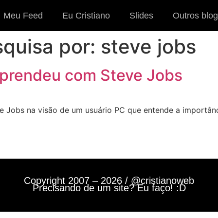
Meu Feed
Eu Cristiano
Slides
Outros blog
squisa por:
steve jobs
aprendeu com Steve Jobs
ve Jobs na visão de um usuário PC que entende a importânc
Copyright 2007 – 2026 / @cristianoweb
Precisando de um site? Eu faço! :D